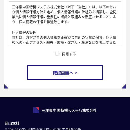
三洋東中国特機システム株式会社（以下「当社」）は、以下のとお
り個人情報保護方針を定め、個人情報保護の仕組みを構築し、全従
業員に個人情報保護の重要性の認識と取組みを徹底させることによ
り、個人情報の保護を推進致します。
個人情報の管理
当社は、お客さまの個人情報を正確かつ最新の状態に保ち、個人情
報への不正アクセス・紛失・破損・改ざん・漏洩などを防止するた
め、セキュリティシステムの維持・管理体制の整備・社員教育の徹
底等の必要な措置を講じ、安全対策を実施し個人情報の厳重な管理
同意する
を行ないます。
個人情報の利用目的
お客さまからお預かりした個人情報は、当社からのご連絡や業務の
ご案内やご質問に対する回答として、電子メールや資料のご送付に
利用いたします。
個人情報の第三者への開示・提供の禁止
当社は、お客さまよりお預かりした個人情報を適切に管理し、次の
いずれかに該当する場合を除き、個人情報を第三者に開示いたしま
せん。
・お客さまの同意がある場合
・お客さまが希望されるサービスを行なうために当社が業務を委託
する業者に対して開示する場合
岡山本社
・法令に基づき開示することが必要である場合
〒700-0823岡山県岡山市北区丸の内1丁目5番20号