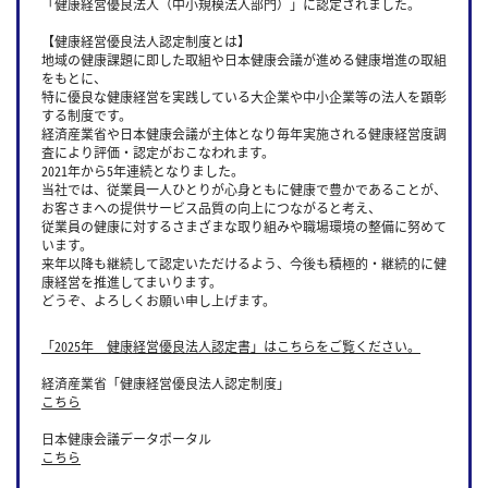
「健康経営優良法人（中小規模法人部門）」に認定されました。
【健康経営優良法人認定制度とは】
地域の健康課題に即した取組や日本健康会議が進める健康増進の取組
をもとに、
特に優良な健康経営を実践している大企業や中小企業等の法人を顕彰
する制度です。
経済産業省や日本健康会議が主体となり毎年実施される健康経営度調
査により評価・認定がおこなわれます。
2021年から5年連続となりました。
当社では、従業員一人ひとりが心身ともに健康で豊かであることが、
お客さまへの提供サービス品質の向上につながると考え、
従業員の健康に対するさまざまな取り組みや職場環境の整備に努めて
います。
来年以降も継続して認定いただけるよう、今後も積極的・継続的に健
康経営を推進してまいります。
どうぞ、よろしくお願い申し上げます。
「2025年 健康経営優良法人認定書」はこちらをご覧ください。
経済産業省「健康経営優良法人認定制度」
こちら
日本健康会議データポータル
こちら